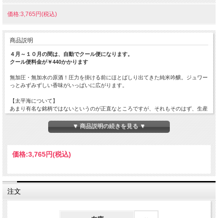
価格:3,765円(税込)
商品説明
４月～１０月の間は、自動でクール便になります。
クール便料金が￥440かかります
無加圧・無加水の原酒！圧力を掛ける前にほとばしり出てきた純米吟醸。ジュワー
っとみずみずしい香味がいっぱいに広がります。
【太平海について】
あまり有名な銘柄ではないというのが正直なところですが、それもそのはず、生産
量が非常に小さい蔵元のお酒であり、しかも季節限定品だけが「太平海」になるか
らです。毎年季節になると、新酒の無加圧から出荷が始まります。そのどれもが絶
▼ 商品説明の続きを見る ▼
品の一言。小仕込みだからこそすみずみまで管理されて造られるお酒は、雑味が無
く、旨味と果実味に溢れ非常にジューシーな酒質に仕上がります。飲んだことがな
いなら一度お試しください。酒通をも唸らせる真面目にウマい一本です。
価格:
3,765円
(税込)
原材料…米（国産）・米こうじ（国産米）
原料米…国産米100%
精米歩合…55%
日本酒度…
注文
酸度…
アミノ酸度…
使用酵母…
アルコール度数…15%