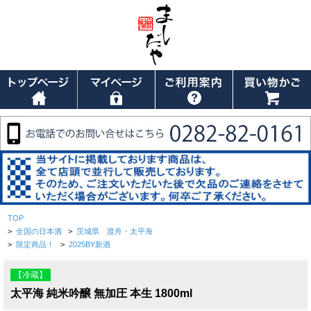
TOP
>
全国の日本酒
>
茨城県 渡舟・太平海
>
限定商品！
>
2025BY新酒
【冷蔵】
太平海 純米吟醸 無加圧 本生 1800ml